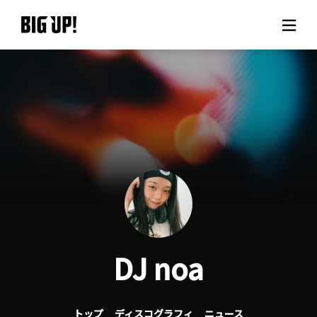
BIG UP!について
ニュース
料金プラン
サポート
ご利用の流れ
DJ noa
よくある質問
トップ
ディスコグラフィ
ニュース