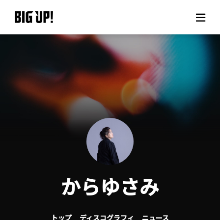
BIG UP!について
ニュース
料金プラン
サポート
ご利用の流れ
からゆさみ
よくある質問
トップ
ディスコグラフィ
ニュース