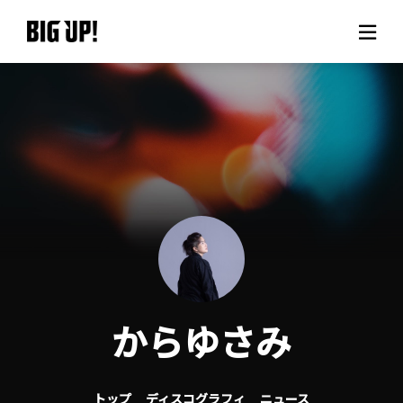
BIG UP!について
ニュース
料金プラン
サポート
ご利用の流れ
からゆさみ
よくある質問
トップ
ディスコグラフィ
ニュース