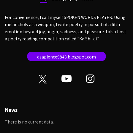
For convenience, I call myself SPOKEN WORDS PLAYER. Using
melancholy as a weapon, I write poetry in pursuit of a fifth
emotion beyond joy, anger, sadness, and pleasure. I also host
a poetry reading competition called "Ka Shi-ai."
dsapience9843.blogspot.com
News
There is no current data.