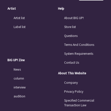
Artist
Help
Artist list
About BIG UP!
Label list
Store list
Questions
Terms And Conditions
System Requirements
BIG UP! Zine
Contact Us
News
About This Website
column
Company
interview
Privacy Policy
audition
Specified Commercial
Transaction Law