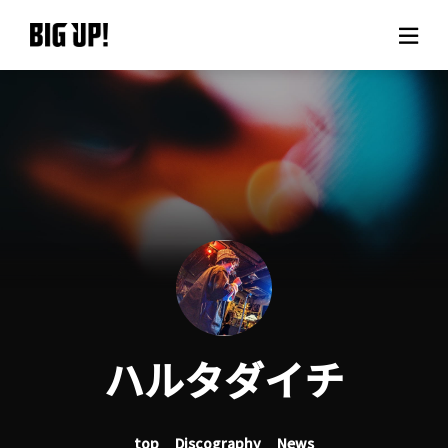
About BIG UP!
News
Rate plan
support
Usage flow
ハルタダイチ
Questions
top
Discography
News