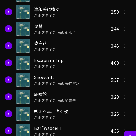
違和感に捧ぐ
2:50
ハルタダイチ
復讐
2:44
ハルタダイチ feat. 都和子
彼岸花
3:45
ハルタダイチ
Escapizm Trip
4:08
ハルタダイチ
Snowdrift
5:37
ハルタダイチ feat. 毎亡ヤン
鹿鳴館
3:29
ハルタダイチ feat. 多嘉喜
吠える毒、疼く夜
3:26
ハルタダイチ
Bar「Waddell」
4:36
ハルタダイチ