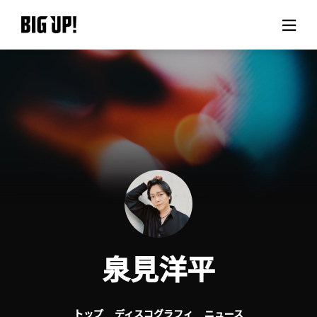
BIG UP!について
ニュース
料金プラン
サポート
ご利用の流れ
泉見洋平
よくある質問
トップ
ディスコグラフィ
ニュース