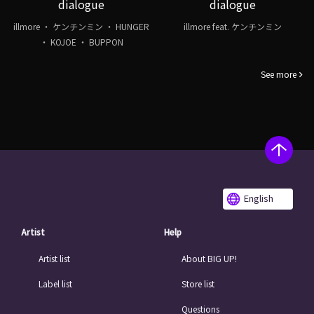
dialogue
dialogue
illmore ・ ケンチンミン ・ HUNGER
illmore feat. ケンチンミン
・ KOJOE ・ BUPPON
See more
English
Artist
Help
Artist list
About BIG UP!
Label list
Store list
Questions