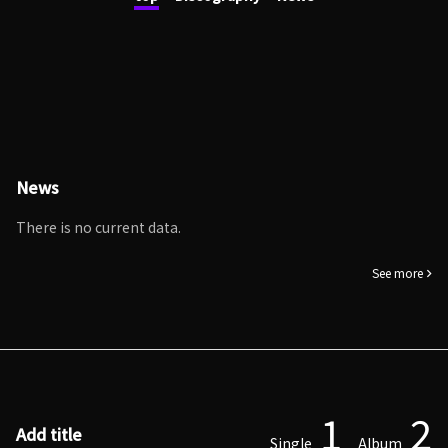
News
There is no current data.
See more
1
2
Add title
Single
Album