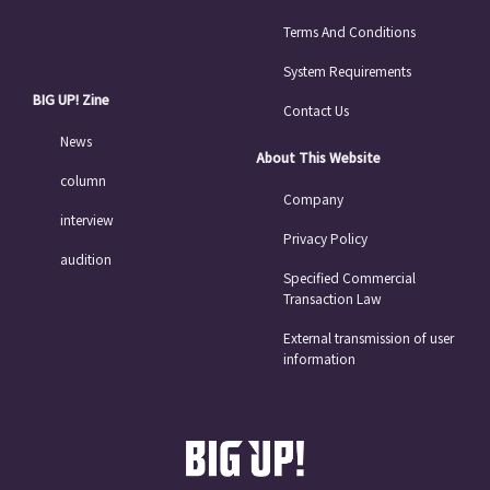
Terms And Conditions
System Requirements
BIG UP! Zine
Contact Us
News
About This Website
column
Company
interview
Privacy Policy
audition
Specified Commercial
Transaction Law
External transmission of user
information