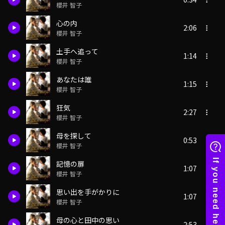
櫻井 智子
心の内
2:06
櫻井 智子
土手へ追って
1:14
櫻井 智子
あなたは誰
1:15
櫻井 智子
狂気
2:27
櫻井 智子
母を探して
0:53
櫻井 智子
記憶の扉
1:07
櫻井 智子
思い出を手がかりに
1:07
櫻井 智子
母の心と田中の思い
2:53