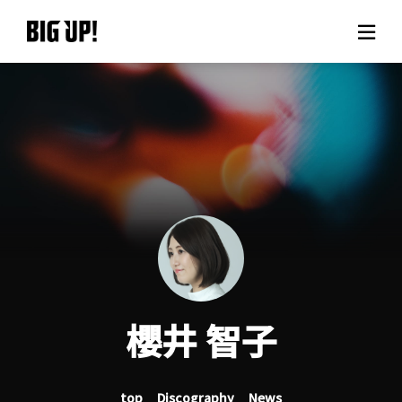
About BIG UP!
News
Rate plan
support
Usage flow
櫻井 智子
Questions
top
Discography
News