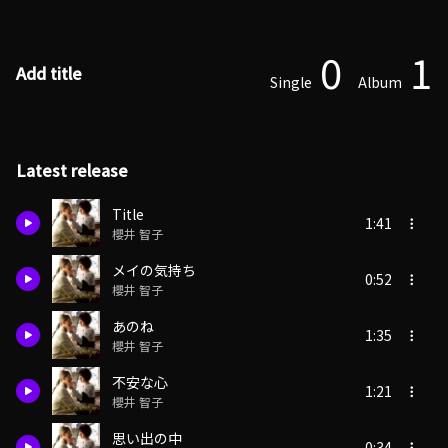
0
1
Add title
Single
Album
Latest release
Title
1:41
櫻井 智子
メイの気持ち
0:52
櫻井 智子
あのね
1:35
櫻井 智子
不安な心
1:21
櫻井 智子
思い出の中
0:34