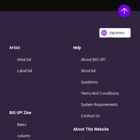
Japanes
e
Artist
Help
Artist list
About BIG UP!
Label list
Store list
Questions
Terms And Conditions
System Requirements
BIG UP! Zine
Contact Us
News
About This Website
column