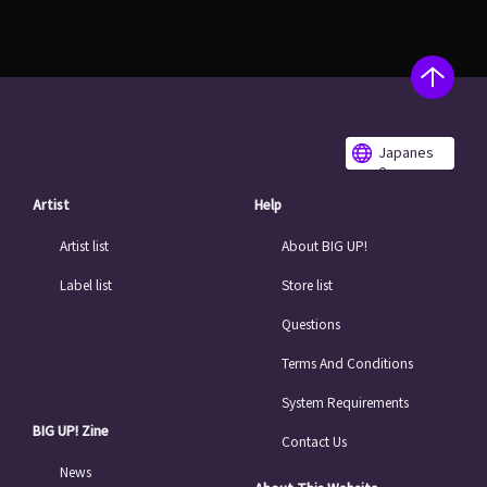
Japanes
e
Artist
Help
Artist list
About BIG UP!
Label list
Store list
Questions
Terms And Conditions
System Requirements
BIG UP! Zine
Contact Us
News