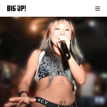
About BIG UP!
News
Rate plan
support
Usage flow
Questions