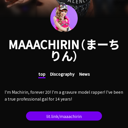
MAAACHIRIN（まーち
りん）
top
Discography
News
I'm Machirin, forever 20! I'm a gravure model rapper! I've been
a true professional gal for 14 years!
lit.link/maaachirin