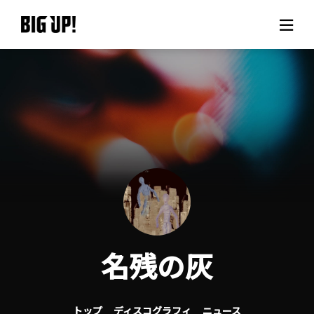
BIG UP!について
ニュース
料金プラン
サポート
ご利用の流れ
名残の灰
よくある質問
トップ
ディスコグラフィ
ニュース