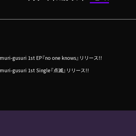
emuri-gusuri 1st EP『no one knows』リリース!!
emuri-gusuri 1st Single『点滅』リリース!!