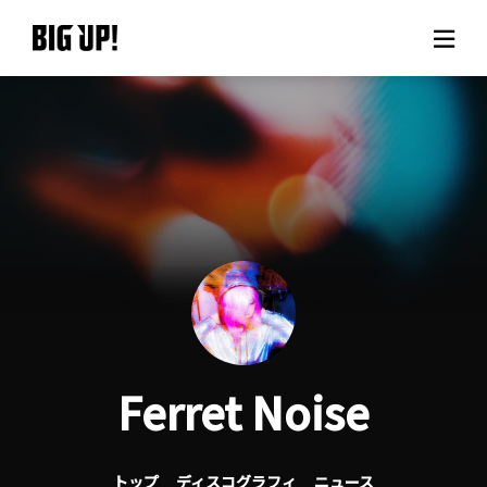
BIG UP!について
ニュース
料金プラン
サポート
ご利用の流れ
Ferret Noise
よくある質問
トップ
ディスコグラフィ
ニュース