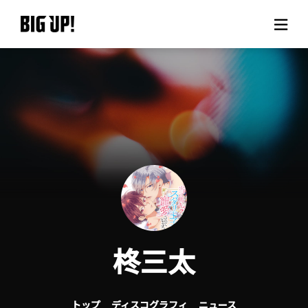
BIG UP!について
ニュース
料金プラン
サポート
ご利用の流れ
柊三太
よくある質問
トップ
ディスコグラフィ
ニュース