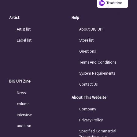
Tradition
al
Chinese
Artist
Help
Artist list
About BIG UP!
Label list
Store list
Questions
Terms And Conditions
System Requirements
BIG UP! Zine
Contact Us
News
About This Website
column
Company
interview
Privacy Policy
audition
Specified Commercial
Transaction Law