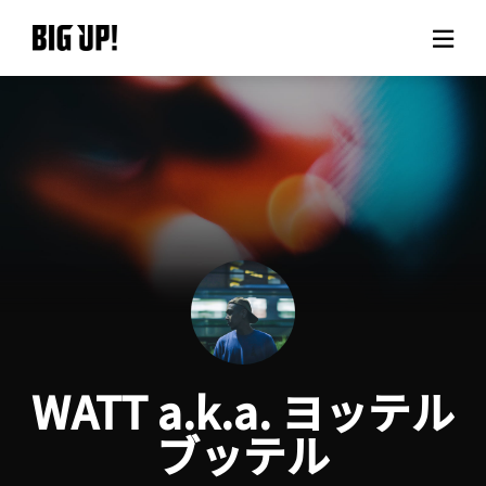
About BIG UP!
News
Rate plan
support
Usage flow
WATT a.k.a. ヨッテル
Questions
ブッテル