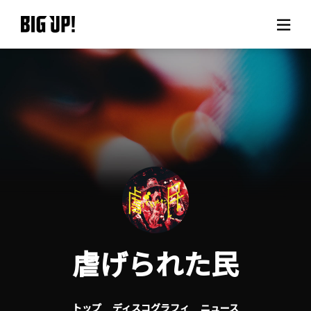
BIG UP!について
ニュース
料金プラン
サポート
ご利用の流れ
虐げられた民
よくある質問
トップ
ディスコグラフィ
ニュース