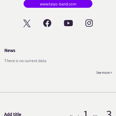
www.taiyo-band.com
News
There is no current data.
See more
1
3
Add title