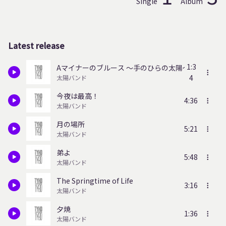
Single
Album
Latest release
1:3
Aマイナーのブルース ～手のひらの太陽～
4
太陽バンド
今夜は最高！
4:36
太陽バンド
月の場所
5:21
太陽バンド
弟よ
5:48
太陽バンド
The Springtime of Life
3:16
太陽バンド
夕焼
1:36
太陽バンド