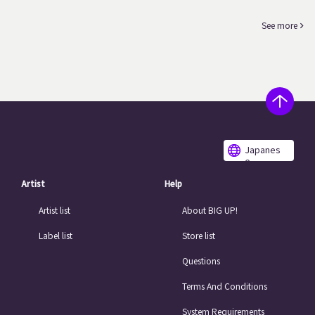
See more
Japanes
e
Artist
Help
Artist list
About BIG UP!
Label list
Store list
Questions
Terms And Conditions
System Requirements