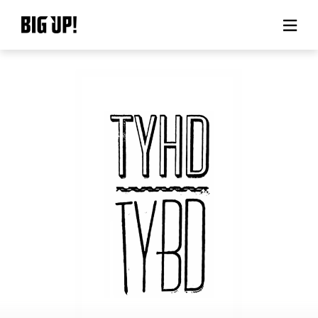
About BIG UP!
News
Rate plan
support
Usage flow
Questions