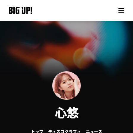
BIG UP!について
ニュース
料金プラン
サポート
ご利用の流れ
心悠
よくある質問
トップ
ディスコグラフィ
ニュース