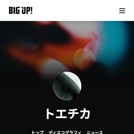
BIG UP!について
ニュース
料金プラン
サポート
ご利用の流れ
トエチカ
よくある質問
トップ
ディスコグラフィ
ニュース