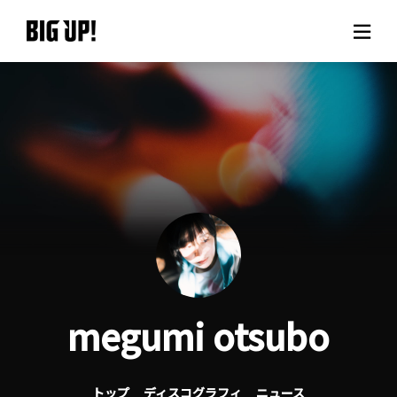
BIG UP!について
ニュース
料金プラン
サポート
ご利用の流れ
megumi otsubo
よくある質問
トップ
ディスコグラフィ
ニュース