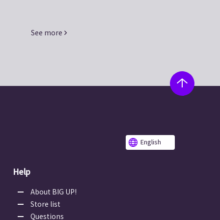
See more
English
Help
About BIG UP!
Store list
Questions