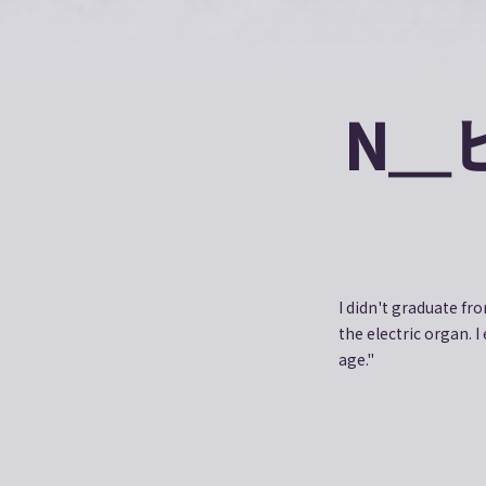
N＿
I didn't graduate fr
the electric organ. I
age."