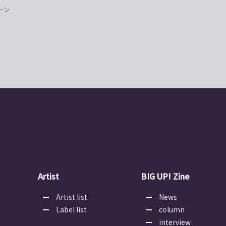
ーン
Artist
BIG UP! Zine
Artist list
News
Label list
column
interview