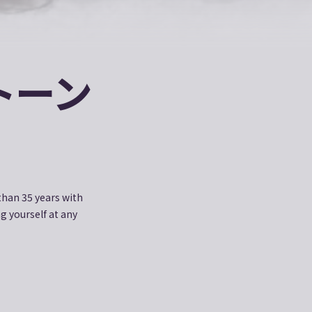
トーン
 than 35 years with
ng yourself at any