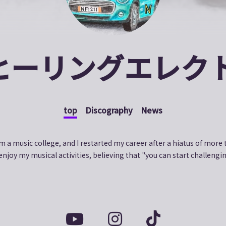
ヒーリングエレク
top
Discography
News
om a music college, and I restarted my career after a hiatus of more
 enjoy my musical activities, believing that "you can start challengi