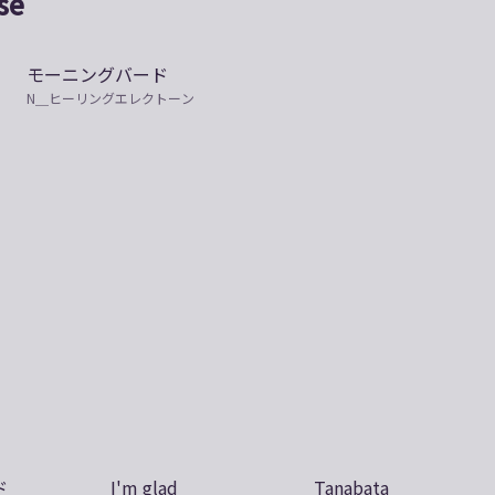
se
モーニングバード
N＿ヒーリングエレクトーン
ド
I'm glad
Tanabata