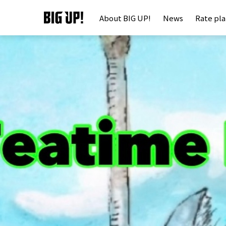
About BIG UP!
News
Rate pl