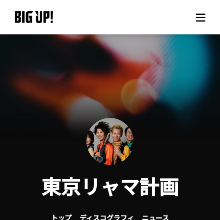
BIG UP!について
ニュース
料金プラン
サポート
ご利用の流れ
東京リャマ計画
よくある質問
トップ
ディスコグラフィ
ニュース