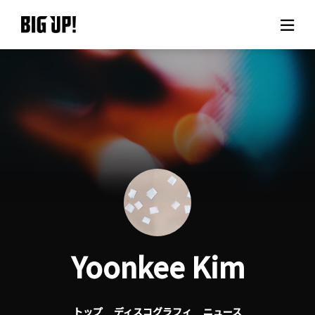
BIG UP!について
ニュース
料金プラン
サポート
ご利用の流れ
Yoonkee Kim
よくある質問
トップ
ディスコグラフィ
ニュース