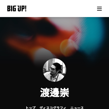
BIG UP!について
ニュース
料金プラン
サポート
ご利用の流れ
渡邊崇
よくある質問
トップ
ディスコグラフィ
ニュース