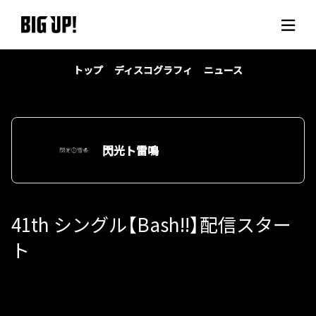
トップ
ディスコグラフィ
ニュース
BIG UP!について
ニュース
料金プラン
閃光ト雷鳴
サポート
41th シングル【Bash!!】配信スター
ご利用の流れ
ト
よくある質問