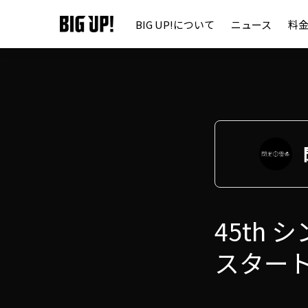
BIG UP!について
ニュース
料
45th
スター