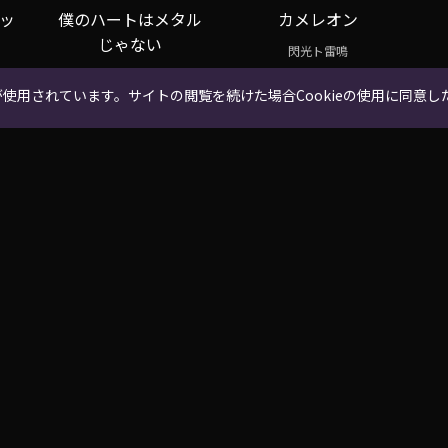
ッ
僕のハートはメタル
カメレオン
じゃない
閃光ト雷鳴
閃光ト雷鳴
が使用されています。サイトの閲覧を続けた場合Cookieの使用に同意
アーティスト
BIG UP! zine
アーティスト一覧
ニュース
レーベル一覧
コラム