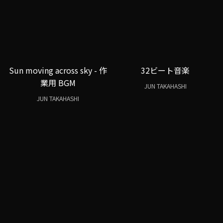
Sun moving across sky - 作
32ビート音楽
業用 BGM
JUN TAKAHASHI
JUN TAKAHASHI