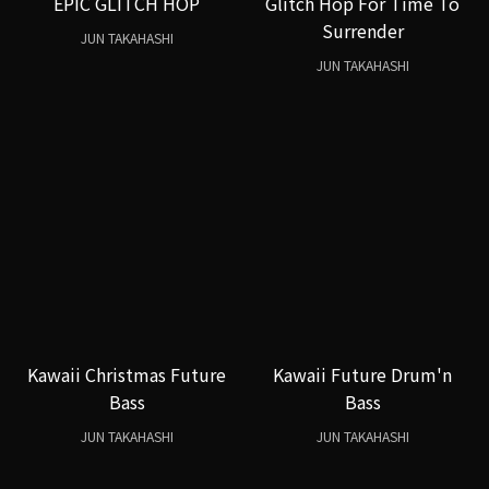
EPIC GLITCH HOP
Glitch Hop For Time To
Surrender
JUN TAKAHASHI
JUN TAKAHASHI
Kawaii Christmas Future
Kawaii Future Drum'n
Bass
Bass
JUN TAKAHASHI
JUN TAKAHASHI