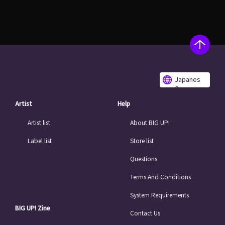
Japanes
e
Artist
Help
Artist list
About BIG UP!
Label list
Store list
Questions
Terms And Conditions
System Requirements
BIG UP! Zine
Contact Us