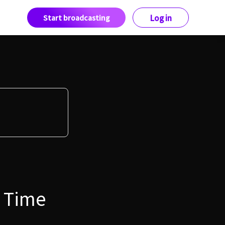
Start broadcasting
Log in
r Time