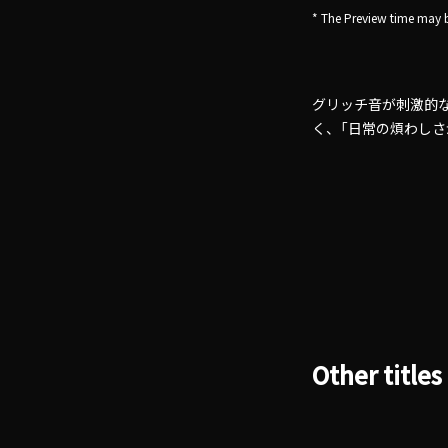
* The Preview time may b
グリッチ音が刺激的な、G
く、「日常の煩わし
Other titles