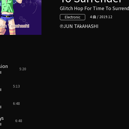
Glitch Hop For Time To Surren
4 曲 / 2019.12
Electronic
JUN TAkAHASHI
sion
5:20
I
5:13
I
c
6:48
I
ys
6:48
I