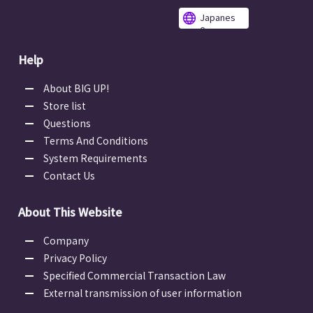
Japanes
e
Help
About BIG UP!
Store list
Questions
Terms And Conditions
System Requirements
Contact Us
About This Website
Company
Privacy Policy
Specified Commercial Transaction Law
External transmission of user information