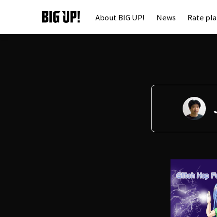
About BIG UP!
News
Rate pl