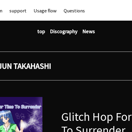
an
support
Usage flow
Questions
top
Discography
News
JUN TAKAHASHI
Glitch Hop Fo
To Surrender