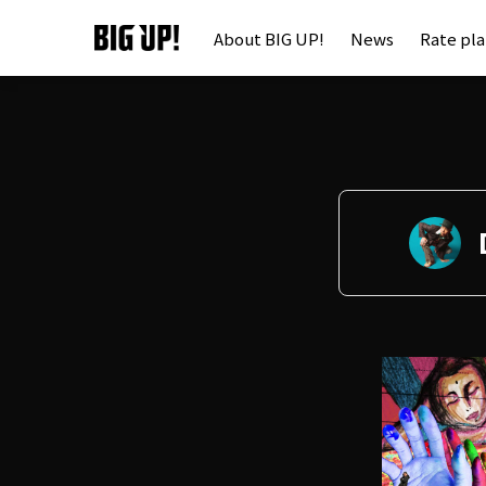
About BIG UP!
News
Rate pl