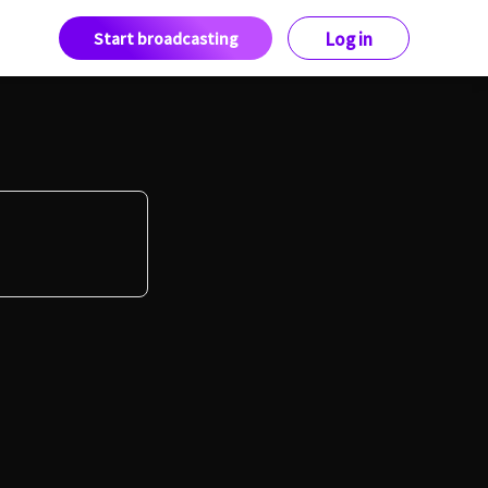
Start broadcasting
Log in