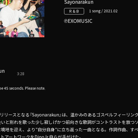
Sayonarakun
1 song / 2021.02
R & B
EXOMUSIC
un
3:28
e 45 seconds. Please note.
年初配信リリースとなる『Sayonarakun』は、温かみのあるゴスペルフィー
会いと別れを歌った少し寂しげかつ前向きな歌詞がコントラストを放つ
な境地を迎え、より"自分自身"に立ち返った一曲となる。作詞作曲、す
アートワークをDinoJr.自らが手がけた。