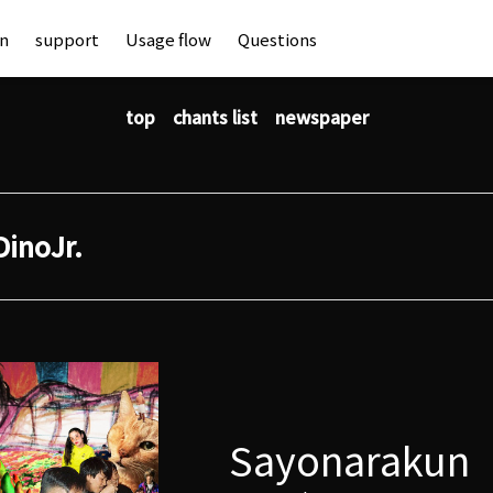
an
support
Usage flow
Questions
top
chants list
newspaper
DinoJr.
Sayonarakun