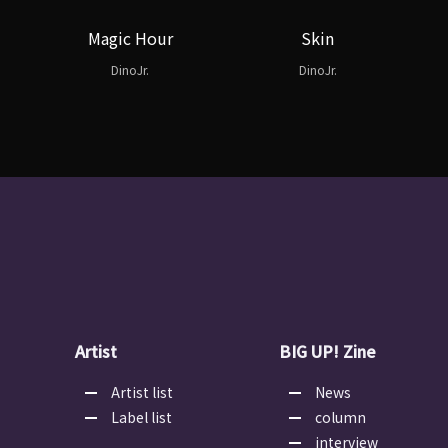
Magic Hour
Skin
DinoJr.
DinoJr.
Artist
BIG UP! Zine
Artist list
News
Label list
column
interview