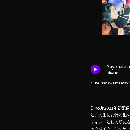
Sayonarak
DinoJr.
* The Preview time may b
DinoJr.2021
と、人生における出
ティストとして新た
ックメイク、ジャケット