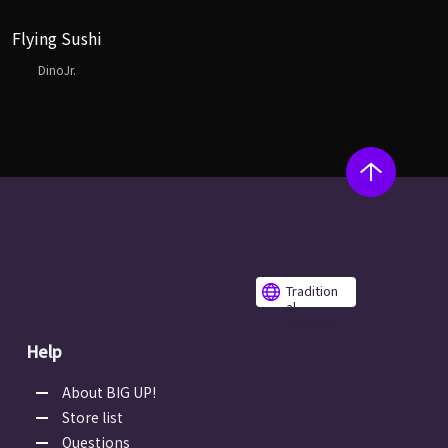
Flying Sushi
DinoJr.
Tradition
al
Chinese
Help
About BIG UP!
Store list
Questions