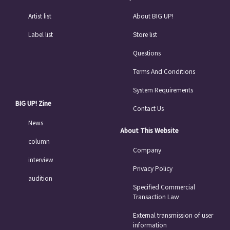
Artist list
About BIG UP!
Label list
Store list
Questions
Terms And Conditions
System Requirements
BIG UP! Zine
Contact Us
News
About This Website
column
Company
interview
Privacy Policy
audition
Specified Commercial
Transaction Law
External transmission of user
information