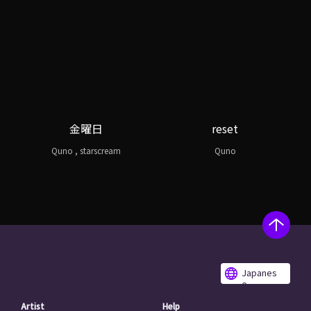
金曜日
reset
Quno , starscream
Quno
Japanes
e
Artist
Help