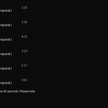
2:35
aparat.)
3:30
aparat.)
4:22
aparat.)
3:23
aparat.)
5:17
aparat.)
3:01
aparat.)
e 45 seconds. Please note.