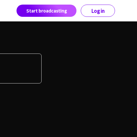
Start broadcasting
Log in