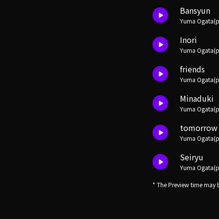
Bansyun
Yuma Ogata(pr
Inori
Yuma Ogata(pr
friends
Yuma Ogata(pr
Minaduki
Yuma Ogata(pr
tomorrow
Yuma Ogata(pr
Seiryu
Yuma Ogata(pr
* The Preview time may b