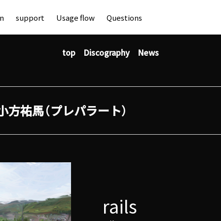
an
support
Usage flow
Questions
top
Discography
News
小方祐馬（プレパラート）
rails