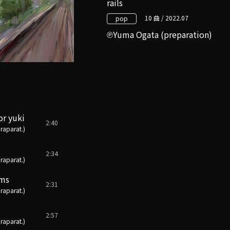
rails
10 曲 / 2022.07
pop
Yuma Ogata (preparation)
or yuki
2:40
aparat.)
2:34
aparat.)
ams
2:31
aparat.)
2:57
aparat.)