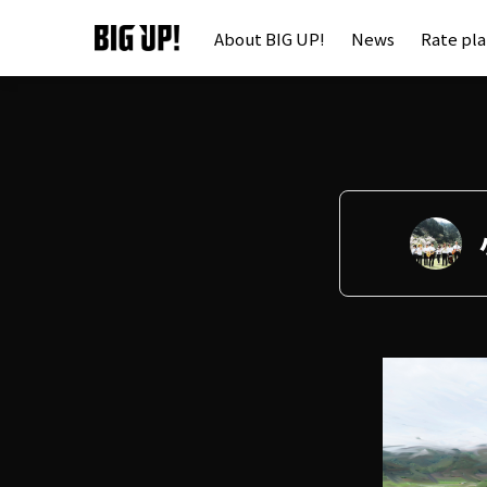
About BIG UP!
News
Rate pl