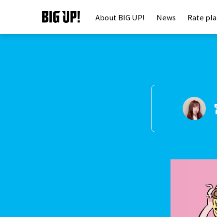
About BIG UP!
News
Rate pl