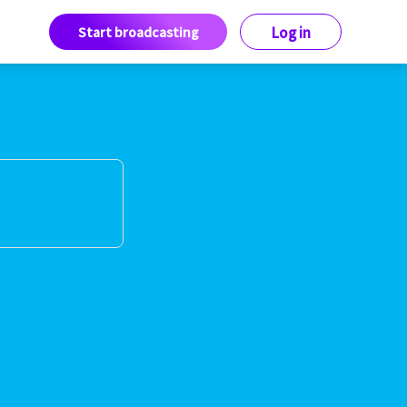
Start broadcasting
Log in