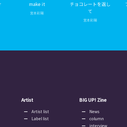
r
make it
チョコレートを返し
て
宮本彩陽
宮本彩陽
Artist
BIG UP! Zine
Artist list
News
Label list
column
interview