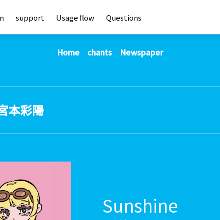
an
support
Usage flow
Questions
Home
chants
Newspaper
宮本彩陽
Sunshine