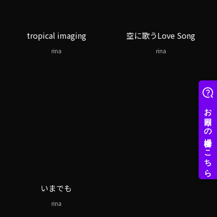
tropical imaging
空に歌うLove Song
rina
rina
いまでも
rina