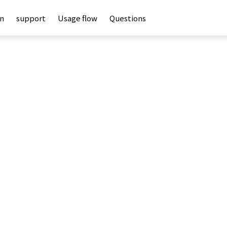
an
support
Usage flow
Questions