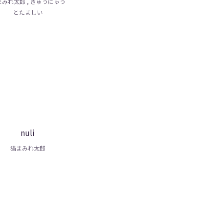
まみれ太郎 , ぎゅうにゅう
とたましい
nuli
猫まみれ太郎