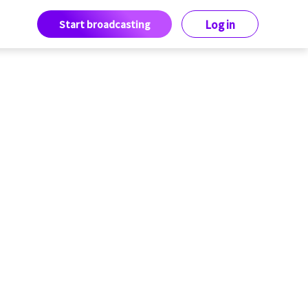
Start broadcasting
Log in