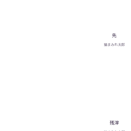
先
猫まみれ太郎
残滓