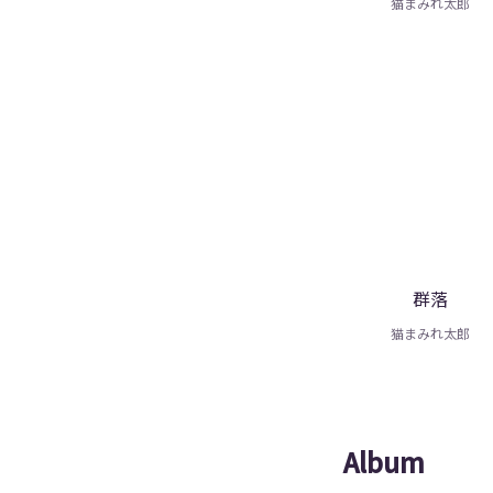
猫まみれ太郎
群落
猫まみれ太郎
Album