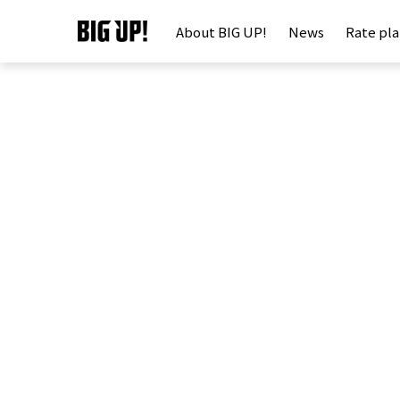
About BIG UP!
News
Rate pl