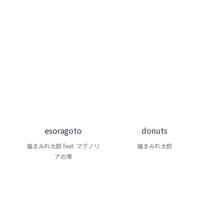
esoragoto
donuts
猫まみれ太郎 feat. マグノリ
猫まみれ太郎
アの雫