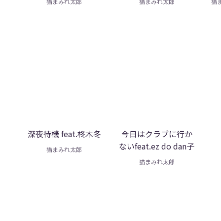
猫まみれ太郎
猫まみれ太郎
猫
深夜待機 feat.柊木冬
今日はクラブに行か
ないfeat.ez do dan子
猫まみれ太郎
猫まみれ太郎