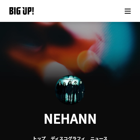
BIG UP!について
ニュース
料金プラン
サポート
ご利用の流れ
NEHANN
よくある質問
トップ
ディスコグラフィ
ニュース