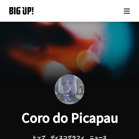
BIG UP!について
ニュース
料金プラン
サポート
ご利用の流れ
Coro do Picapau
よくある質問
トップ
ディスコグラフィ
ニュース