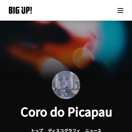
BIG UP!について
ニュース
料金プラン
サポート
ご利用の流れ
Coro do Picapau
よくある質問
トップ
ディスコグラフィ
ニュース