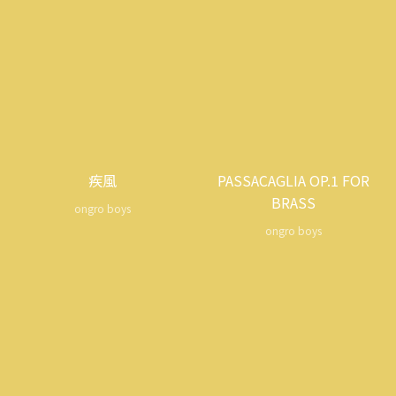
疾風
PASSACAGLIA OP.1 FOR
BRASS
ongro boys
ongro boys