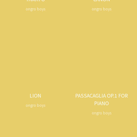
ongro boys
ongro boys
LION
PASSACAGLIA OP.1 FOR
PIANO
ongro boys
ongro boys