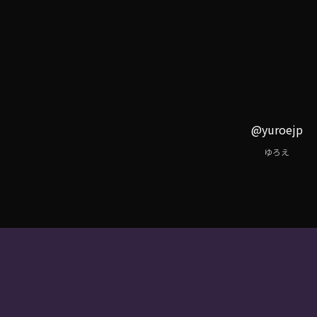
@yuroejp
ゆろえ