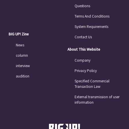
Questions
Terms And Conditions
System Requirements
BIG UP! Zine
Contact Us
News
About This Website
column
Company
interview
Privacy Policy
audition
Specified Commercial
Transaction Law
External transmission of user
information