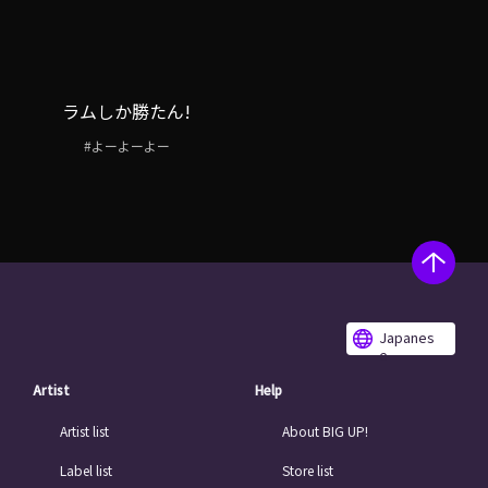
ラムしか勝たん!
#よーよーよー
Japanes
e
Artist
Help
Artist list
About BIG UP!
Label list
Store list