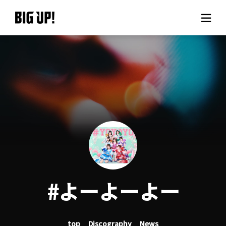
About BIG UP!
News
Rate plan
support
Usage flow
#よーよーよー
Questions
top
Discography
News