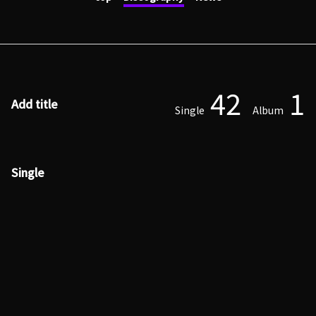
42
1
Add title
Single
Album
Single