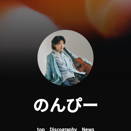
のんぴー
top
Discography
News