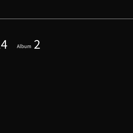
14
2
Album