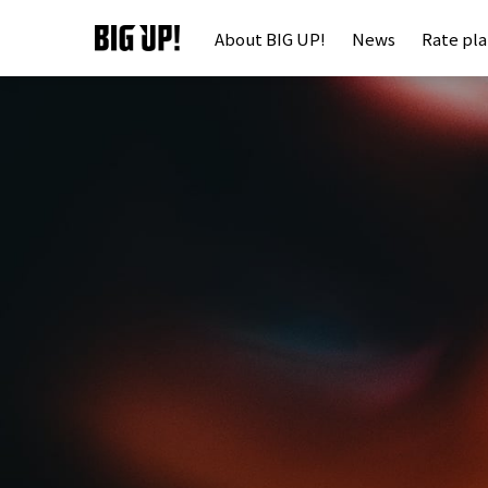
About BIG UP!
News
Rate pl