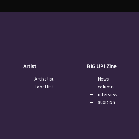
Artist
BIG UP! Zine
Artist list
News
Label list
column
interview
audition