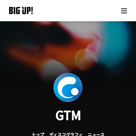
BIG UP!について
ニュース
料金プラン
サポート
ご利用の流れ
GTM
よくある質問
トップ
ディスコグラフィ
ニュース