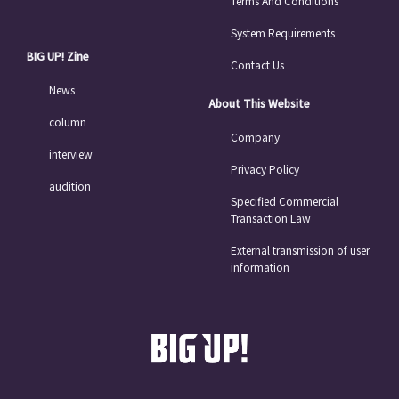
Terms And Conditions
System Requirements
BIG UP! Zine
Contact Us
News
About This Website
column
Company
interview
Privacy Policy
audition
Specified Commercial
Transaction Law
External transmission of user
information