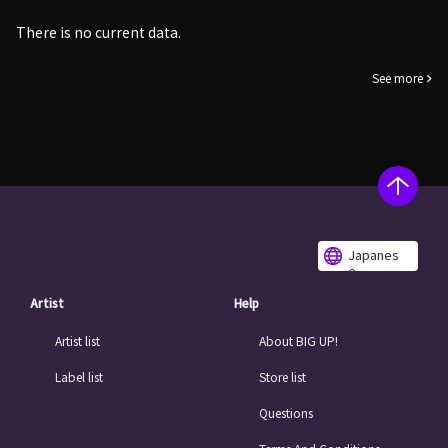
There is no current data.
See more
Japanes
e
Artist
Help
Artist list
About BIG UP!
Label list
Store list
Questions