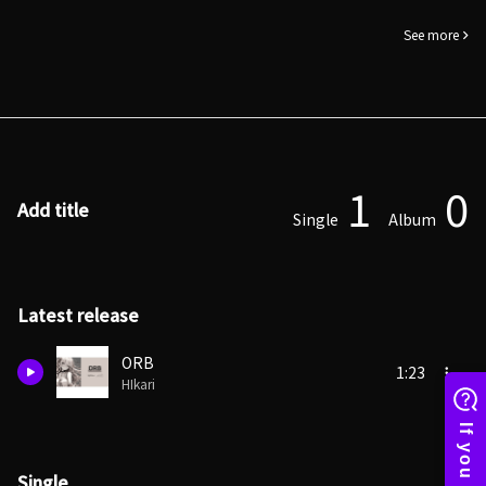
See more
1
0
Add title
Single
Album
Latest release
ORB
1:23
HIkari
Single