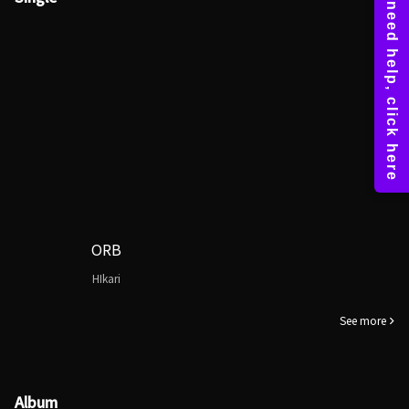
ORB
HIkari
See more
Album