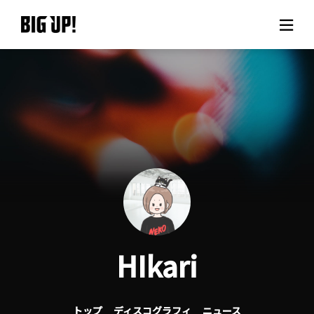
BIG UP!について
ニュース
料金プラン
サポート
ご利用の流れ
HIkari
よくある質問
トップ
ディスコグラフィ
ニュース