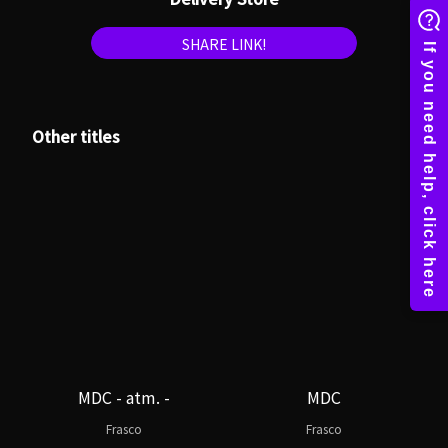
SHARE LINK!
Other titles
MDC - atm. -
MDC
Frasco
Frasco