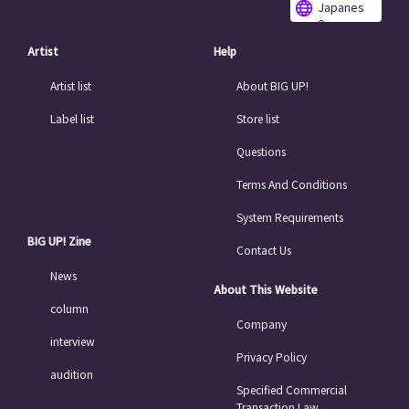
Japanes
e
Artist
Help
Artist list
About BIG UP!
Label list
Store list
Questions
Terms And Conditions
System Requirements
BIG UP! Zine
Contact Us
News
About This Website
column
Company
interview
Privacy Policy
audition
Specified Commercial
Transaction Law