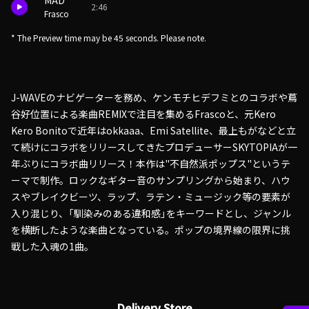
MAD
2:46
Frasco
* The Preview time may be 45 seconds. Please note.
J-WAVEのナビゲーターを務め、ケンモチヒデフミとのコラボや蔦
谷好位置による楽曲REMIXで注目を集めるFrascoと、元Kero
Kero Bonitoで近年はokkaaa、Emi Satellite、最上もがなどと立
て続けにコラボをリリースしてきたプロデューサーSKYTOPIAが一
年ぶりにコラボ曲リリース！本作は"不自然派ポップス"というテ
ーマで制作。ロックなギター音のサンプリングから始まり、ハウ
スやブレイクビーツ、ラップ、ラテン・ミュージック等の要素が
入り混じり、「馴染みのある違和感」をキーワードとし、ジャンル
を横断したような楽曲となっている。ポップの境界線の限界に挑
戦した入魂の1曲。
Delivery Store