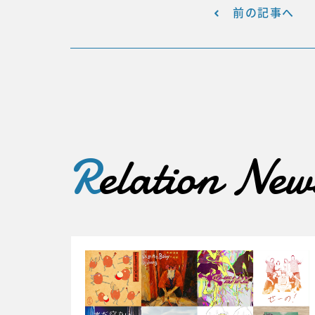
前の記事へ
R
elation New