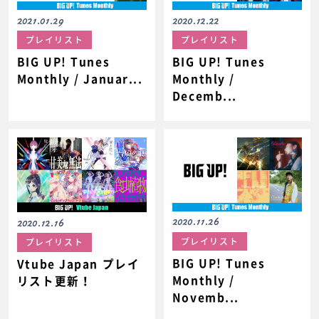
2021.01.29
2020.12.22
プレイリスト
プレイリスト
BIG UP! Tunes
BIG UP! Tunes
Monthly / Januar...
Monthly /
Decemb...
2020.11.26
2020.12.16
プレイリスト
プレイリスト
BIG UP! Tunes
Vtube Japan プレイ
Monthly /
リスト更新！
Novemb...