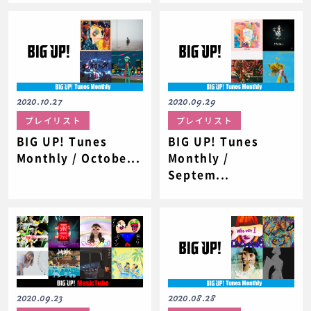
2020.10.27
2020.09.29
プレイリスト
プレイリスト
BIG UP! Tunes
BIG UP! Tunes
Monthly / Octobe...
Monthly /
Septem...
2020.09.23
2020.08.28