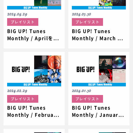
2024.04.29
2024.03.30
プレイリスト
プレイリスト
BIG UP! Tunes
BIG UP! Tunes
Monthly / Aprilを...
Monthly / March ...
2024.02.29
2024.01.30
プレイリスト
プレイリスト
BIG UP! Tunes
BIG UP! Tunes
Monthly / Februa...
Monthly / Januar...