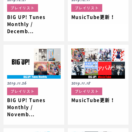
プレイリスト
プレイリスト
BIG UP! Tunes
MusicTube更新！
Monthly /
Decemb...
2019.11.26
2019.11.18
プレイリスト
プレイリスト
BIG UP! Tunes
MusicTube更新！
Monthly /
Novemb...