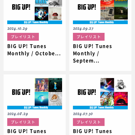
2024.10.29
2024.09.27
プレイリスト
プレイリスト
BIG UP! Tunes
BIG UP! Tunes
Monthly / Octobe...
Monthly /
Septem...
2024.08.29
2024.07.30
プレイリスト
プレイリスト
BIG UP! Tunes
BIG UP! Tunes