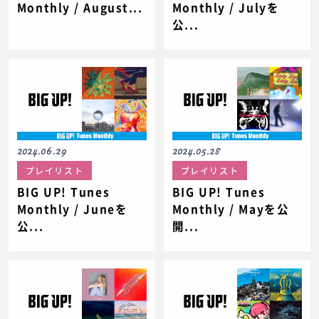
Monthly / August...
Monthly / Julyを
公...
2024.06.29
2024.05.28
プレイリスト
プレイリスト
BIG UP! Tunes
BIG UP! Tunes
Monthly / Juneを
Monthly / Mayを公
公...
開...