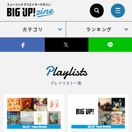
ミュージッククリエイターマガジン
カテゴリ
ランキング
P
laylists
プレイリスト一覧