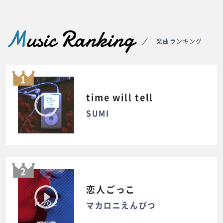
M
usic Ranking
楽曲ランキング
1
time will tell
SUMI
2
恋人ごっこ
マカロニえんぴつ