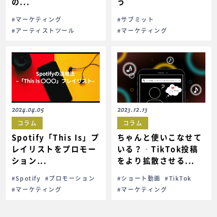
の...
う
#マーケティング
#サブミット
#アーティストツール
#マーケティング
2024.04.05
2023.12.13
コラム
コラム
Spotify「This Is」プ
ちゃんと使いこなせて
レイリストをプロモー
いる？‐TikTok投稿
ション...
をより拡散させる...
#Spotify
#プロモーション
#ショート動画
#TikTok
#マーケティング
#マーケティング