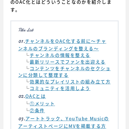
のOAC化とはどういうことなのかを紹介しま
す。
Title List
01.
チャンネルをOAC化する前に〜チャ
ンネルのブランディングを整える〜
└
チャンネルの情報を整える
└
最新リリースでファンを出迎える
└
コンテンツをチャンネルのセクショ
ンに分類して整理する
└
効果的なプレイリストの組み立て方
└
コミュニティを活用しよう
02.
OACとは
└
①メリット
└
②条件
03.
アートトラック、YouTube Musicの
アーティストページにMVを掲載する方