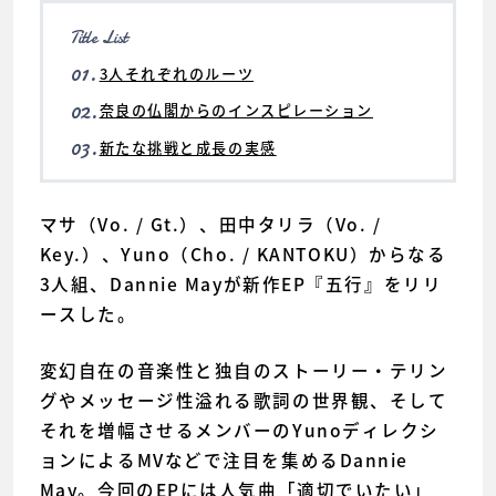
Title List
01.
3人それぞれのルーツ
02.
奈良の仏閣からのインスピレーション
03.
新たな挑戦と成長の実感
マサ（Vo. / Gt.）、田中タリラ（Vo. /
Key.）、Yuno（Cho. / KANTOKU）からなる
3人組、Dannie Mayが新作EP『五行』をリリ
ースした。
変幻自在の音楽性と独自のストーリー・テリン
グやメッセージ性溢れる歌詞の世界観、そして
それを増幅させるメンバーのYunoディレクシ
ョンによるMVなどで注目を集めるDannie
May。今回のEPには人気曲「適切でいたい」