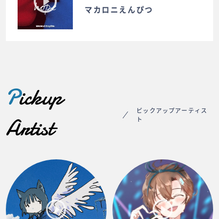
マカロニえんぴつ
P
ickup
ピックアップアーティス
Artist
ト