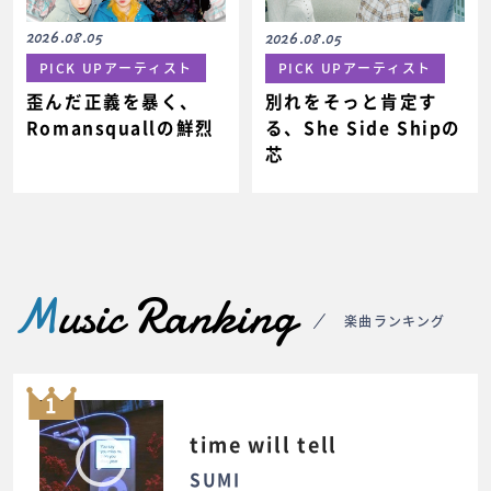
2026.08.05
2026.08.05
PICK UPアーティスト
PICK UPアーティスト
歪んだ正義を暴く、
別れをそっと肯定す
Romansquallの鮮烈
る、She Side Shipの
芯
M
usic Ranking
楽曲ランキング
1
time will tell
SUMI