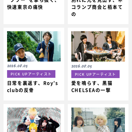
快速東京の痛快
コランプ商会と栢本て
の
2026.08.05
2026.08.05
PICK UPアーティスト
PICK UPアーティスト
日常を裏返す、Roy’s
愛を鳴らす、黒猫
clubの反骨
CHELSEAの一撃