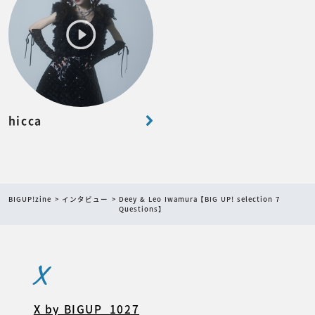
hicca
BIGUP!zine
インタビュー
Deey & Leo Iwamura【BIG UP! selection 7
Questions】
X
X by BIGUP_1027