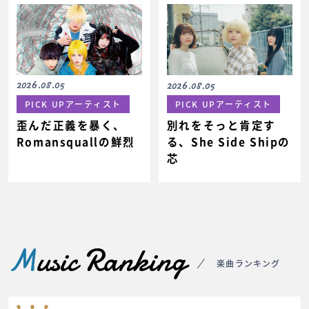
2026.08.05
2026.08.05
PICK UPアーティスト
PICK UPアーティスト
歪んだ正義を暴く、
別れをそっと肯定す
Romansquallの鮮烈
る、She Side Shipの
芯
M
usic Ranking
楽曲ランキング