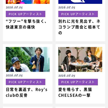
2026.08.05
2026.08.05
PICK UPアーティスト
PICK UPアーティスト
“フツー”を撃ち抜く、
別れに光を見出す、ネ
快速東京の痛快
コランプ商会と栢本て
の
2026.08.05
2026.08.05
PICK UPアーティスト
PICK UPアーティスト
日常を裏返す、Roy’s
愛を鳴らす、黒猫
clubの反骨
CHELSEAの一撃