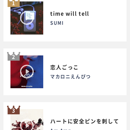
1
time will tell
SUMI
2
恋人ごっこ
マカロニえんぴつ
3
ハートに安全ピンを刺して