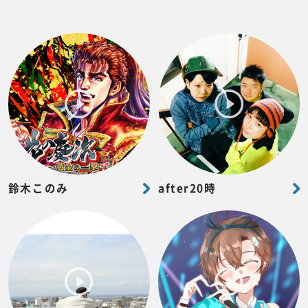
鈴木このみ
after20時