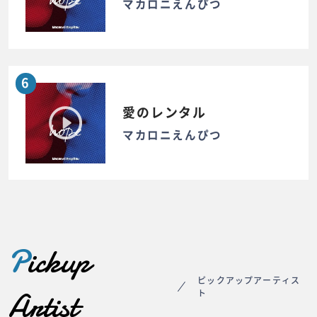
マカロニえんぴつ
6
愛のレンタル
マカロニえんぴつ
P
ickup
ピックアップアーティス
Artist
ト