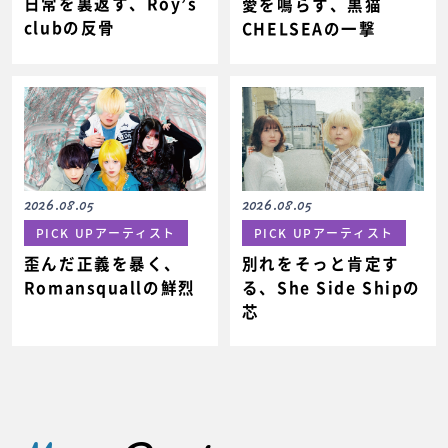
日常を裏返す、Roy’s
愛を鳴らす、黒猫
clubの反骨
CHELSEAの一撃
2026.08.05
2026.08.05
PICK UPアーティスト
PICK UPアーティスト
歪んだ正義を暴く、
別れをそっと肯定す
Romansquallの鮮烈
る、She Side Shipの
芯