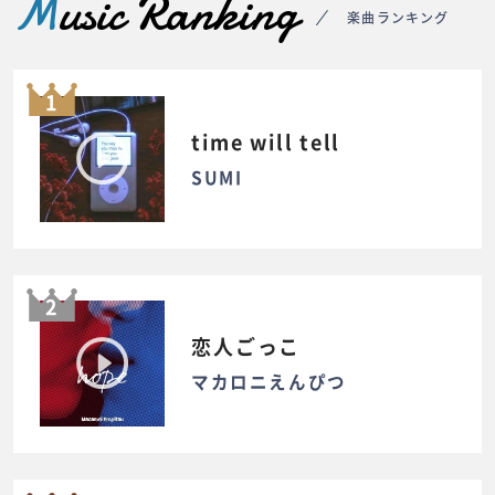
M
usic Ranking
楽曲ランキング
1
time will tell
SUMI
2
恋人ごっこ
マカロニえんぴつ